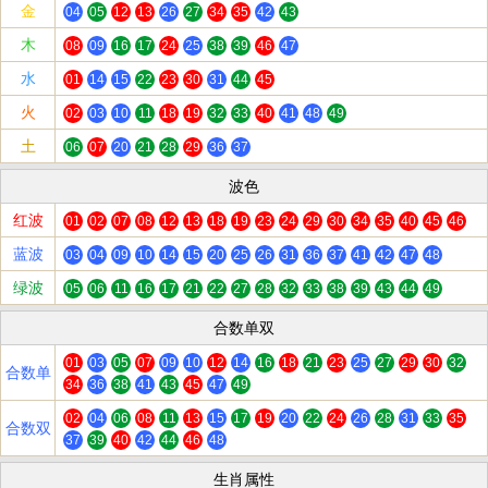
金
04
05
12
13
26
27
34
35
42
43
木
08
09
16
17
24
25
38
39
46
47
水
01
14
15
22
23
30
31
44
45
火
02
03
10
11
18
19
32
33
40
41
48
49
土
06
07
20
21
28
29
36
37
波色
红波
01
02
07
08
12
13
18
19
23
24
29
30
34
35
40
45
46
蓝波
03
04
09
10
14
15
20
25
26
31
36
37
41
42
47
48
绿波
05
06
11
16
17
21
22
27
28
32
33
38
39
43
44
49
合数单双
01
03
05
07
09
10
12
14
16
18
21
23
25
27
29
30
32
合数单
34
36
38
41
43
45
47
49
02
04
06
08
11
13
15
17
19
20
22
24
26
28
31
33
35
合数双
37
39
40
42
44
46
48
生肖属性