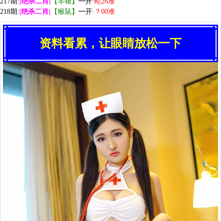
|
绝杀二肖
|
【
羊猪
】
217期:
━开
:
蛇26准
|
绝杀二肖
|
【
猴鼠
】
218期:
━开
:
？00准
资料看累，让眼睛放松一下