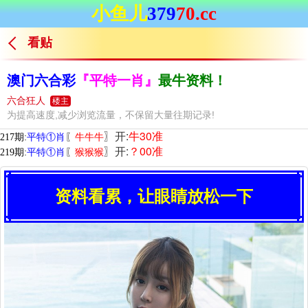
小鱼儿
379
70.cc
看贴
澳门六合彩
『平特一肖』
最牛资料！
六合狂人
楼主
为提高速度,减少浏览流量，不保留大量往期记录!
〗开:
牛30准
217期:
平特①肖
〖
牛牛牛
〗开:
？00准
219期:
平特①肖
〖
猴猴猴
资料看累，让眼睛放松一下