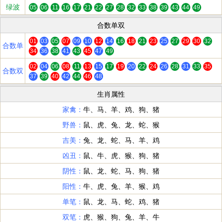
绿波
05
06
11
16
17
21
22
27
28
32
33
38
39
43
44
49
合数单双
01
03
05
07
09
10
12
14
16
18
21
23
25
27
29
30
32
合数单
34
36
38
41
43
45
47
49
02
04
06
08
11
13
15
17
19
20
22
24
26
28
31
33
35
合数双
37
39
40
42
44
46
48
生肖属性
家禽：
牛、马、羊、鸡、狗、猪
野兽：
鼠、虎、兔、龙、蛇、猴
吉美：
兔、龙、蛇、马、羊、鸡
凶丑：
鼠、牛、虎、猴、狗、猪
阴性：
鼠、龙、蛇、马、狗、猪
阳性：
牛、虎、兔、羊、猴、鸡
单笔：
鼠、龙、马、蛇、鸡、猪
双笔：
虎、猴、狗、兔、羊、牛