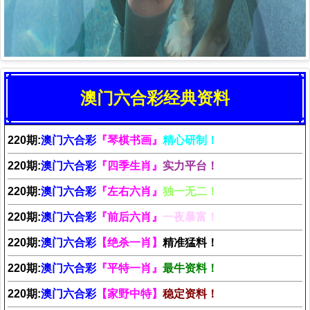
澳门六合彩经典资料
220期:
澳门六合彩
『琴棋书画』
精心研制！
220期:
澳门六合彩
『四季生肖』
实力平台！
220期:
澳门六合彩
『左右六肖』
独一无二！
220期:
澳门六合彩
『前后六肖』
一夜暴富！
220期:
澳门六合彩
【绝杀一肖】
精准猛料！
220期:
澳门六合彩
『平特一肖』
最牛资料！
220期:
澳门六合彩
【家野中特】
稳定资料！