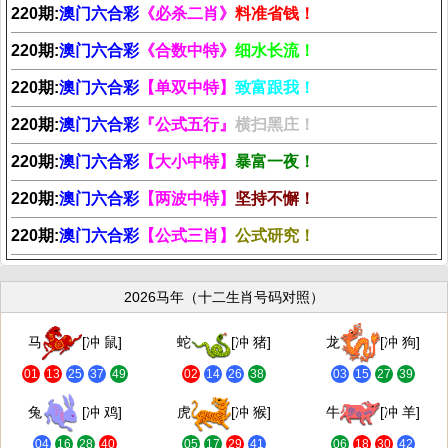
220期:
澳门六合彩
《必杀二肖》
料准省钱！
220期:
澳门六合彩
《合数中特》
细水长流！
220期:
澳门六合彩
【单双中特】
致富跟我！
220期:
澳门六合彩
『公式五行』
横扫黑庄！
220期:
澳门六合彩
【大小中特】
暴富一夜！
220期:
澳门六合彩
【两波中特】
坚持不懈！
220期:
澳门六合彩
【公式三肖】
公式研究！
2026马年（十二生肖号码对照）
马
[冲 鼠]
蛇
[冲 猪]
龙
[冲 狗]
01
13
25
37
49
02
14
26
38
03
15
27
39
兔
[冲 鸡]
虎
[冲 猴]
牛
[冲 羊]
04
16
28
40
05
17
29
41
06
18
30
42